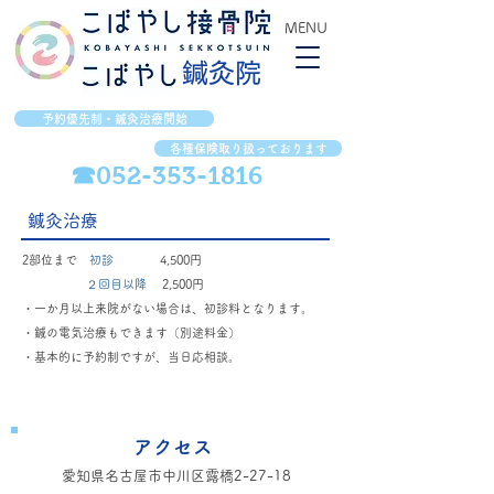
MENU
​鍼灸院
予約優先制・鍼灸治療開始
各種保険取り扱っております
☎052-353-1816
​鍼灸治療
2部位まで
初診
4,500円
２回目以降
2,500円
・一か月以上来院がない場合は、初診料となります。
・鍼の電気治療もできます（別途料金）
​・基本的に予約制ですが、当日応相談。
​アクセス
愛知県名古屋市中川区露橋2-27-18