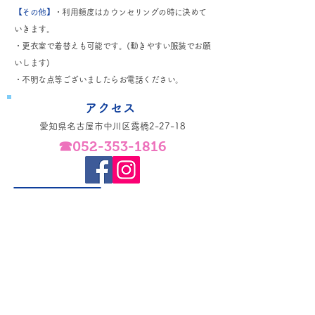
【その他】
・利用頻度はカウンセリングの時に決めて
いきます。
・更衣室で着替えも可能です。(動きやすい服装でお願
​
いします)
・不明な点等ございましたらお電話ください。
​アクセス
愛知県名古屋市中川区露橋2-27-18
☎052-353-1816
​尾頭橋駅徒歩8分
​駐車場6台完備・提携駐車場有