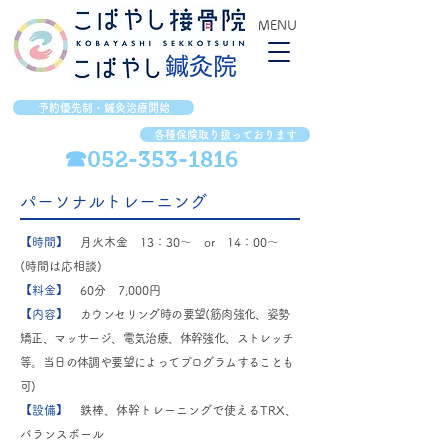
MENU
​鍼灸院
予約優先制・鍼灸治療開始
各種保険取り扱っております
☎052-353-1816
パーソナルトレーニング
​【時間】
月火木金 13：30～ or 14：00～
(時間は応相談)
【料金】
60分 7,000円
【内容】
カウンセリング時の要望(筋肉強化、姿勢
矯正、マッサージ、電気治療、体幹強化、ストレッチ
等。当日の体調や要望によってプログラムすることも
可)
​【設備】
鉄棒、体幹トレーニングで使えるTRX、
バランスボール